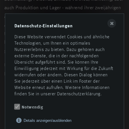
auch Produktion und Lager - während ihrer zweijährigen
Ausbildung durchliefen Kira und Aylin sämtliche
✖
Abteilungen unseres Unternehmens. "Besonders die
Datenschutz-Einstellungen
familiäre Atmosphäre mit netten und
Diese Website verwendet Cookies und ähnliche
hilfsbereiten Kolleginnen und Kollegen hat uns sehr
Technologien, um Ihnen ein optimales
Nutzererlebnis zu bieten. Dazu gehören auch
gefallen", sagen sie.
externe Dienste, die in der nachfolgenden
Übersicht aufgeführt sind. Sie können Ihre
Umso mehr freut es uns, dass uns die beiden auch
Einwilligung jederzeit mit Wirkung für die Zukunft
künftig in unterschiedlichen Rollen erhalten bleiben.
widerrufen oder ändern. Diesen Dialog können
Sie jederzeit über einen Link im Footer der
Website erneut aufrufen. Weitere Informationen
finden Sie in unserer Datenschutzerklärung.
Zurück zur Übersicht
Notwendig
Details anzeigen/ausblenden