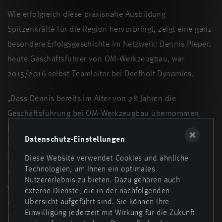
Wie erfolgreich diese praxisnahe Ausbildung
Spitzenkräfte für die Region hervorbringt, zeigt eine ganz
besondere Erfolgsgeschichte im Netzwerk: Dennis Pieper,
heute Geschäftsführer von OM-Werkzeugbau, war
2015/2016 selbst Teamleiter bei Deefholt Dynamics.
„Dass Dennis bereits im Alter von 28 Jahren die
Geschäftsführung bei OM-Werkzeugbau übernommen
hat, ist beeindruckend. Das Fundament für diese
✖
Datenschutz-Einstellungen
Führungsstärke hat er ganz sicher auch in seiner Zeit als
Teamleiter des Rennteams gelegt“, sagte Martin
Diese Website verwendet Cookies und ähnliche
Technologien, um Ihnen ein optimales
Burwinkel. „Im Team lernen die Studierenden genau das,
Nutzererlebnis zu bieten. Dazu gehören auch
was wir im Mittelstand brauchen: Verantwortung
externe Dienste, die in der nachfolgenden
Übersicht aufgeführt sind. Sie können Ihre
übernehmen, Budgets verwalten und unter Druck
Einwilligung jederzeit mit Wirkung für die Zukunft
Lösungen finden. Eine bessere Schule für die Praxis gibt