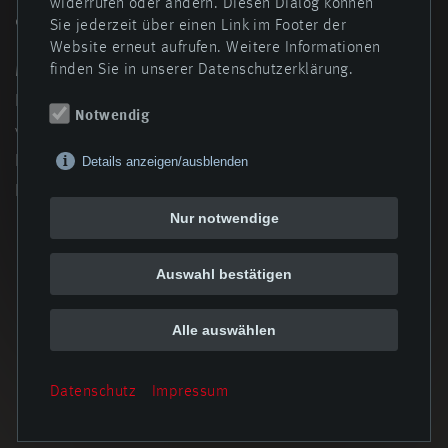
widerrufen oder ändern. Diesen Dialog können
es nicht.“
Sie jederzeit über einen Link im Footer der
Website erneut aufrufen. Weitere Informationen
finden Sie in unserer Datenschutzerklärung.
Martin Burwinkel gratulierte dem gesamten Team der
PHWT zum gelungenen Roll-out des DD26E und wünschte
Notwendig
viel Erfolg bei den anstehenden
Konstruktionswettbewerben in Österreich und am
Details anzeigen/ausblenden
Hockenheimring.
Nur notwendige
Auswahl bestätigen
Zurück zur Übersicht
Alle auswählen
Datenschutz
Impressum