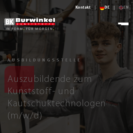
Kontakt
DE
EN
AUSBILDUNGSSTELLE
Auszubildende zum
Kunststoff- und
Kautschuktechnologen
(m/w/d)