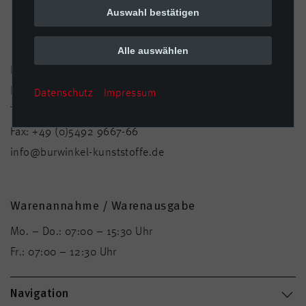
Auswahl bestätigen
Kontakt
Alle auswählen
Burwinkel Kunststoffwerk GmbH
Rienshof 7 · D-49439 Steinfeld/Mühlen
Datenschutz
Impressum
Tel.:
+49 (0)5492 9667-0
Fax:
+49 (0)5492 9667-66
info@burwinkel-kunststoffe.de
Warenannahme / Warenausgabe
Mo. – Do.: 07:00 – 15:30 Uhr
Fr.: 07:00 – 12:30 Uhr
Navigation